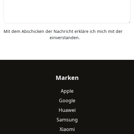
Mit dem Abschicken der Nachricht erkläre ich mich mit der
Datenschutzerklärung
einverstanden.
Fußzeile
Marken
Apple
Google
Huawei
Samsung
Xiaomi