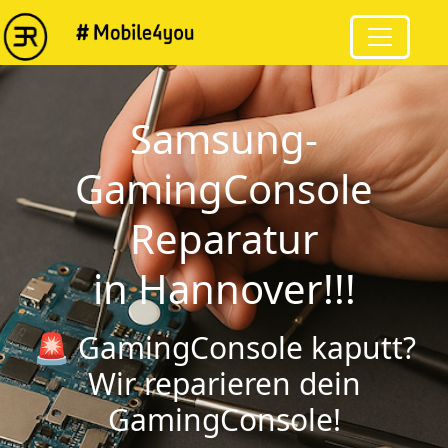
Samsung-
GamingConsole
Reparatur
in Hannover!!!
🚨 GamingConsole kaputt?
Wir reparieren dein
GamingConsole!