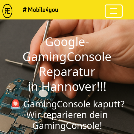
Google-
GamingConsole
Reparatur
in Hannover!!!
🚨 GamingConsole kaputt?
Wir reparieren dein
GamingConsole!