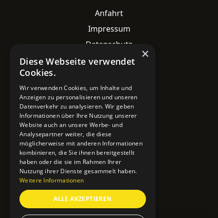
Anfahrt
Impressum
Datenschutz
×
Diese Webseite verwendet
Cookies.
Kontaktdaten
Wir verwenden Cookies, um Inhalte und
Adresse
Anzeigen zu personalisieren und unseren
Datenverkehr zu analysieren. Wir geben
Lavesstraße 82
Informationen über Ihre Nutzung unserer
30159 Hannover
Website auch an unsere Werbe- und
Analysepartner weiter, die diese
Email
möglicherweise mit anderen Informationen
info@mobile-4you.de
kombinieren, die Sie ihnen bereitgestellt
haben oder die sie im Rahmen Ihrer
Telefon
Nutzung ihrer Dienste gesammelt haben.
+49 178 7043233
Weitere Informationen
ALLE AKZEPTIEREN