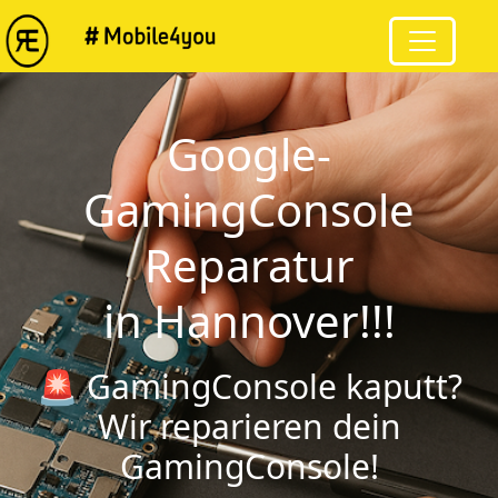
Google-
GamingConsole
Reparatur
in Hannover!!!
🚨 GamingConsole kaputt?
Wir reparieren dein
GamingConsole!