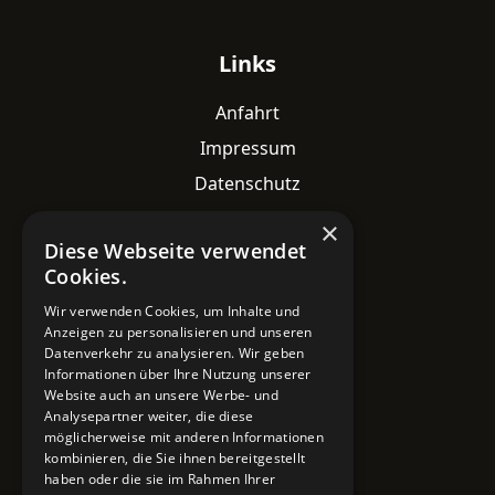
Links
Anfahrt
Impressum
Datenschutz
×
Diese Webseite verwendet
Kontaktdaten
Cookies.
Adresse
Wir verwenden Cookies, um Inhalte und
Lavesstraße 82
Anzeigen zu personalisieren und unseren
30159 Hannover
Datenverkehr zu analysieren. Wir geben
Informationen über Ihre Nutzung unserer
Email
Website auch an unsere Werbe- und
Analysepartner weiter, die diese
info@mobile-4you.de
möglicherweise mit anderen Informationen
kombinieren, die Sie ihnen bereitgestellt
Telefon
haben oder die sie im Rahmen Ihrer
+49 178 7043233