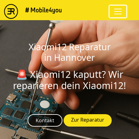
string(8) "Xiaomi12"
Xiaomi12 Reparatur
in Hannover
🚨 Xiaomi12 kaputt? Wir
reparieren dein Xiaomi12!
Zur Reparatur
Kontakt