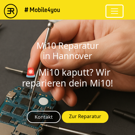
string(4) "Mi10"
Mi10 Reparatur
in Hannover
🚨 Mi10 kaputt? Wir
reparieren dein Mi10!
Zur Reparatur
Kontakt