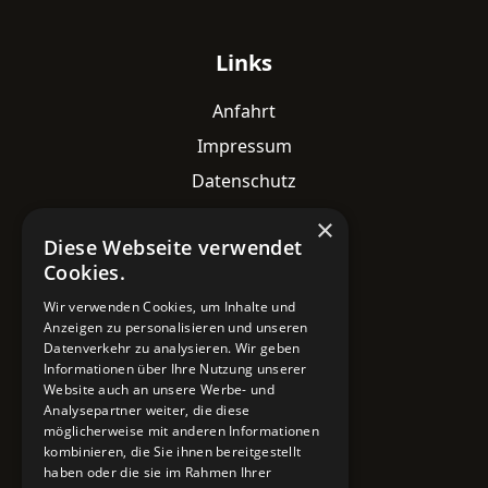
Links
Anfahrt
Impressum
Datenschutz
×
Diese Webseite verwendet
Kontaktdaten
Cookies.
Adresse
Wir verwenden Cookies, um Inhalte und
Lavesstraße 82
Anzeigen zu personalisieren und unseren
30159 Hannover
Datenverkehr zu analysieren. Wir geben
Informationen über Ihre Nutzung unserer
Email
Website auch an unsere Werbe- und
Analysepartner weiter, die diese
info@mobile-4you.de
möglicherweise mit anderen Informationen
kombinieren, die Sie ihnen bereitgestellt
Telefon
haben oder die sie im Rahmen Ihrer
+49 178 7043233