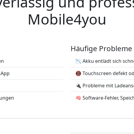
verlässig und profess
Mobile4you
Häufige Probleme
en
📉 Akku entlädt sich schne
tsApp
📵 Touchscreen defekt o
🔌 Probleme mit Ladeans
hungen
🧠 Software-Fehler, Speich