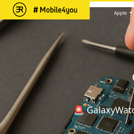
string(12) "GalaxyWatch6"
Apple
🚨 GalaxyWatc