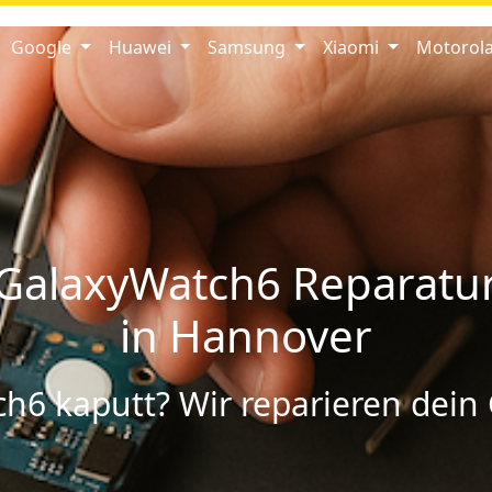
Google
Huawei
Samsung
Xiaomi
Motorol
GalaxyWatch6 Reparatu
in Hannover
h6 kaputt? Wir reparieren dein