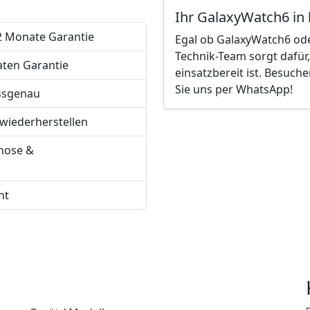
Ihr GalaxyWatch6 in
12 Monate Garantie
Egal ob GalaxyWatch6 ode
Technik-Team sorgt dafür,
aten Garantie
einsatzbereit ist. Besuch
Sie uns per WhatsApp!
ssgenau
wiederherstellen
nose &
ht