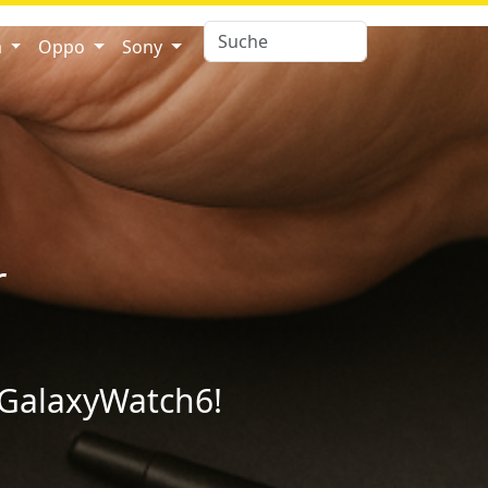
a
Oppo
Sony
r
 GalaxyWatch6!