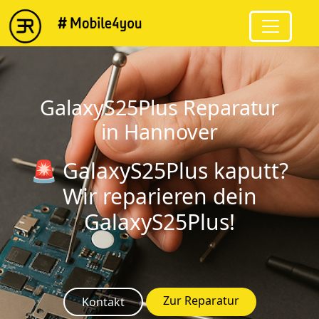
string(13) "GalaxyS25Plus"
GalaxyS25Plus Reparatur
in Hannover
🚨 GalaxyS25Plus kaputt?
Wir reparieren dein
GalaxyS25Plus!
Zur Reparatur
Kontakt