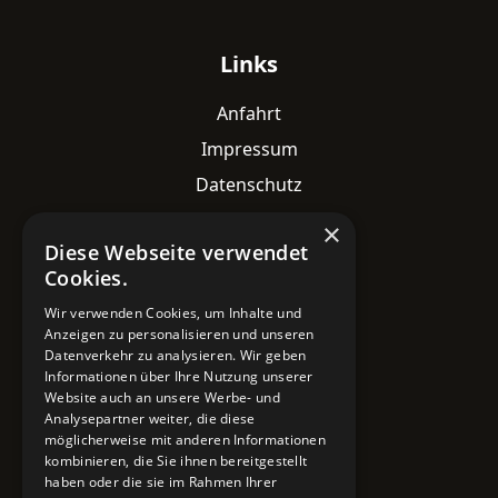
Links
Anfahrt
Impressum
Datenschutz
×
Diese Webseite verwendet
Kontaktdaten
Cookies.
Adresse
Wir verwenden Cookies, um Inhalte und
Lavesstraße 82
Anzeigen zu personalisieren und unseren
30159 Hannover
Datenverkehr zu analysieren. Wir geben
Informationen über Ihre Nutzung unserer
Email
Website auch an unsere Werbe- und
Analysepartner weiter, die diese
info@mobile-4you.de
möglicherweise mit anderen Informationen
kombinieren, die Sie ihnen bereitgestellt
Telefon
haben oder die sie im Rahmen Ihrer
+49 178 7043233