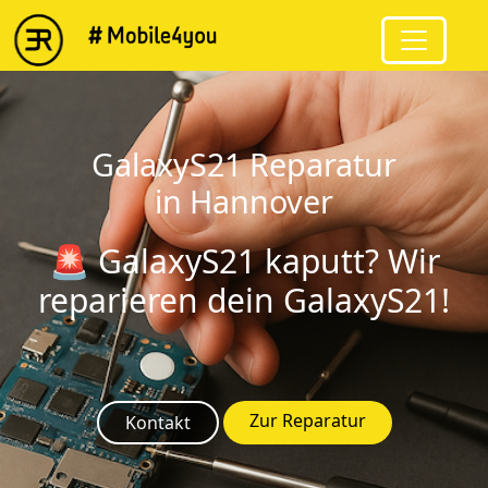
string(9) "GalaxyS21"
GalaxyS21 Reparatur
in Hannover
🚨 GalaxyS21 kaputt? Wir
reparieren dein GalaxyS21!
Zur Reparatur
Kontakt