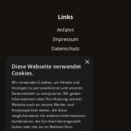
Links
Anfahrt
Impressum
Datenschutz
×
Diese Webseite verwendet
Kontaktdaten
Cookies.
Adresse
Wir verwenden Cookies, um Inhalte und
Lavesstraße 82
Anzeigen zu personalisieren und unseren
30159 Hannover
Datenverkehr zu analysieren. Wir geben
Informationen über Ihre Nutzung unserer
Email
Website auch an unsere Werbe- und
Analysepartner weiter, die diese
info@mobile-4you.de
möglicherweise mit anderen Informationen
kombinieren, die Sie ihnen bereitgestellt
Telefon
haben oder die sie im Rahmen Ihrer
+49 178 7043233