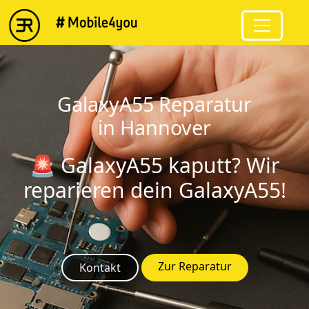
string(9) "GalaxyA55"
GalaxyA55 Reparatur
in Hannover
🚨 GalaxyA55 kaputt? Wir
reparieren dein GalaxyA55!
Zur Reparatur
Kontakt