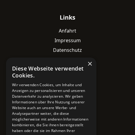
Links
Anfahrt
Impressum
Datenschutz
×
Diese Webseite verwendet
Kontaktdaten
Cookies.
Adresse
Wir verwenden Cookies, um Inhalte und
Lavesstraße 82
Anzeigen zu personalisieren und unseren
30159 Hannover
Datenverkehr zu analysieren. Wir geben
Informationen über Ihre Nutzung unserer
Email
Website auch an unsere Werbe- und
Analysepartner weiter, die diese
info@mobile-4you.de
möglicherweise mit anderen Informationen
kombinieren, die Sie ihnen bereitgestellt
Telefon
haben oder die sie im Rahmen Ihrer
+49 178 7043233