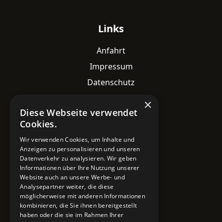
Links
Anfahrt
Impressum
Datenschutz
×
Diese Webseite verwendet
Kontaktdaten
Cookies.
Adresse
Wir verwenden Cookies, um Inhalte und
Lavesstraße 82
Anzeigen zu personalisieren und unseren
30159 Hannover
Datenverkehr zu analysieren. Wir geben
Informationen über Ihre Nutzung unserer
Email
Website auch an unsere Werbe- und
Analysepartner weiter, die diese
info@mobile-4you.de
möglicherweise mit anderen Informationen
kombinieren, die Sie ihnen bereitgestellt
Telefon
haben oder die sie im Rahmen Ihrer
+49 178 7043233