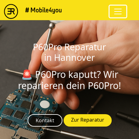
string(6) "P60Pro"
P60Pro Reparatur
in Hannover
🚨 P60Pro kaputt? Wir
reparieren dein P60Pro!
Zur Reparatur
Kontakt