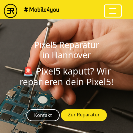
string(6) "Pixel5"
Pixel5 Reparatur
in Hannover
🚨 Pixel5 kaputt? Wir
reparieren dein Pixel5!
Zur Reparatur
Kontakt