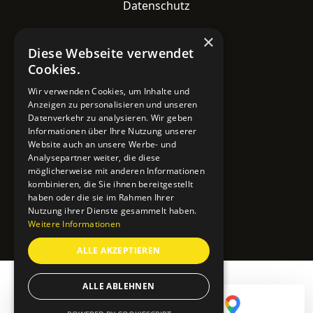
Datenschutz
×
Kontaktdaten
Diese Webseite verwendet
Cookies.
Adresse
Wir verwenden Cookies, um Inhalte und
Lavesstraße 82
Anzeigen zu personalisieren und unseren
30159 Hannover
Datenverkehr zu analysieren. Wir geben
Informationen über Ihre Nutzung unserer
Email
Website auch an unsere Werbe- und
info@mobile-4you.de
Analysepartner weiter, die diese
möglicherweise mit anderen Informationen
Telefon
kombinieren, die Sie ihnen bereitgestellt
haben oder die sie im Rahmen Ihrer
+49 178 7043233
Nutzung ihrer Dienste gesammelt haben.
Weitere Informationen
ALLE AKZEPTIEREN
ALLE ABLEHNEN