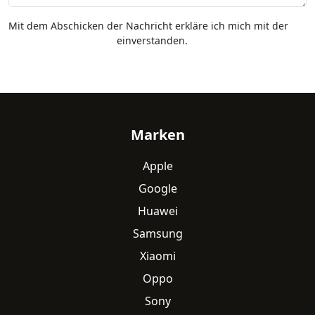
Mit dem Abschicken der Nachricht erkläre ich mich mit der
Datenschutzerklärung
einverstanden.
Fußzeile
Marken
Apple
Google
Huawei
Samsung
Xiaomi
Oppo
Sony