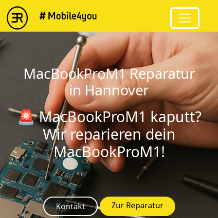
string(12) "MacBookProM1"
MacBookProM1 Reparatur
in Hannover
🚨 MacBookProM1 kaputt?
Wir reparieren dein
MacBookProM1!
Zur Reparatur
Kontakt