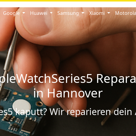
Google
Huawei
Samsung
Xiaomi
Motorol
pleWatchSeries5 Repara
in Hannover
s5 kaputt? Wir reparieren dein