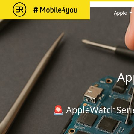
string(17) "AppleWatchSeries5"
Apple
Ap
🚨 AppleWatchSerie