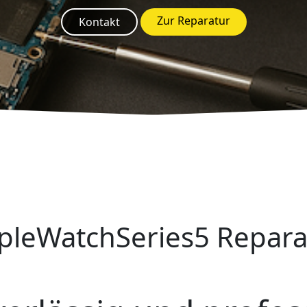
Zur Reparatur
Kontakt
pleWatchSeries5 Repara