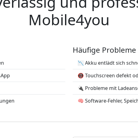
verlässig und profess
Mobile4you
Häufige Probleme
en
📉 Akku entlädt sich schne
tsApp
📵 Touchscreen defekt o
🔌 Probleme mit Ladeans
hungen
🧠 Software-Fehler, Speich