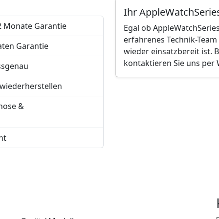
Ihr AppleWatchSerie
12 Monate Garantie
Egal ob AppleWatchSeries
erfahrenes Technik-Team s
aten Garantie
wieder einsatzbereit ist.
kontaktieren Sie uns per
ssgenau
wiederherstellen
nose &
ht