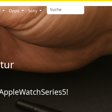
a
Oppo
Sony
tur
 AppleWatchSeries5!