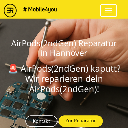
string(15) "AirPods(2ndGen)"
AirPods(2ndGen) Reparatur
in Hannover
🚨 AirPods(2ndGen) kaputt?
Wir reparieren dein
AirPods(2ndGen)!
Zur Reparatur
Kontakt