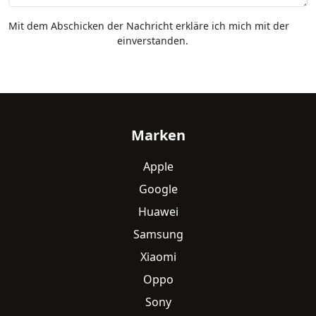
Mit dem Abschicken der Nachricht erkläre ich mich mit der
Datenschutzerklärung
einverstanden.
Fußzeile
Marken
Apple
Google
Huawei
Samsung
Xiaomi
Oppo
Sony